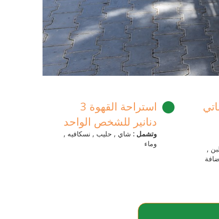
اتي
استراحة القهوة 3
دنانير للشخص الواحد
وتشمل :
شاي , حليب , نسكافيه ,
وماء
بن ,
ضافة