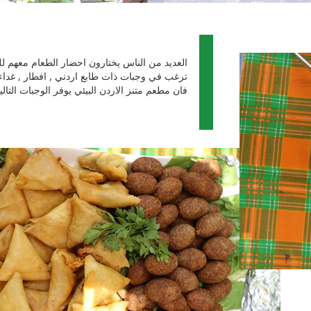
العديد من الناس يختارون احضار الطعام معهم لل
ترغب في وجبات ذات طابع اردني , افطار , غداء
فان مطعم متنز الاردن البيئي يوفر الوجبات التالي