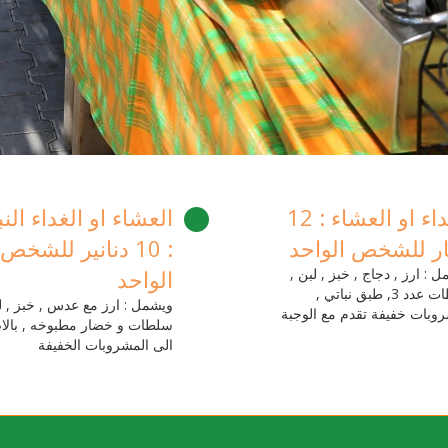
الغداء او العشاء : 12
العشاء او الغداء النب
ار للشخص الواحد
: 10 دنانير للشخص
 : ارز , دجاج , خبز , لبن ,
الواحد
سلطات عدد 3, طبق نباتي ,
ويشمل : ارز مع عدس , خبز , ل
وبات خفيفة تقدم مع الوجبة
سلطات و خضار مطبوخه , بالا
الى المشروبات الخفيفة