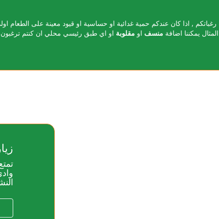
اتكم , اذا كان عندكم حمية غدائية او حساسية او قيود معينة على الطعام اولد
المثال يمكننا اضافة
منسف
او
مقلوبة
او اي طبق رئيسي محلي ان كنتم ترغبون ب
زيا
تمتع
واد
الن