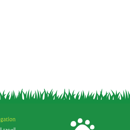
gation
الصفحة ال