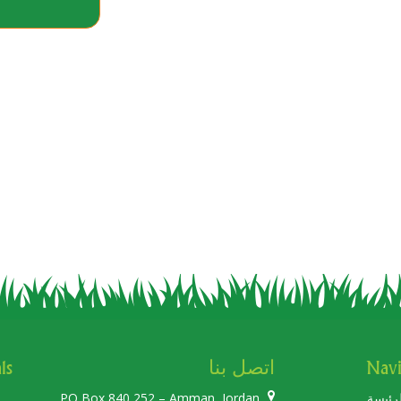
Navi
اتصل بنا
ls
رئيسة
PO Box 840 252 – Amman, Jordan