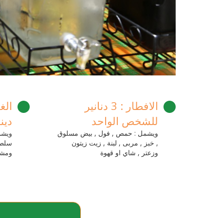
الافطار : 3 دنانير
للشخص الواحد
دين
ويشمل : حمص , فول , بيض مسلوق
ويشمل
, خبز , مربى , لبنة , زيت زيتون
وزعتر , شاي او قهوة
ومشر